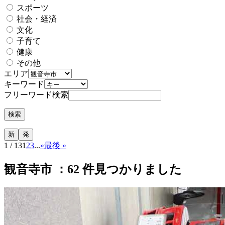
スポーツ
社会・経済
文化
子育て
健康
その他
エリア
キーワード
フリーワード検索
1 / 13
1
2
3
...
»
最後 »
観音寺市 ：
62
件見つかりました