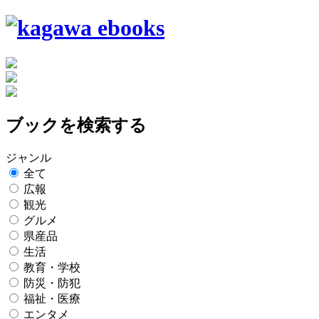
ブックを検索する
ジャンル
全て
広報
観光
グルメ
県産品
生活
教育・学校
防災・防犯
福祉・医療
エンタメ