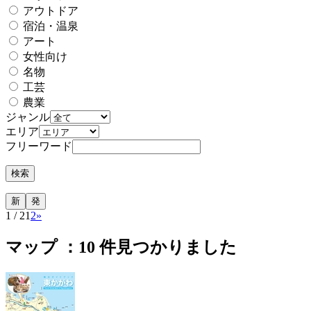
アウトドア
宿泊・温泉
アート
女性向け
名物
工芸
農業
ジャンル
エリア
フリーワード
1 / 2
1
2
»
マップ ：
10
件見つかりました