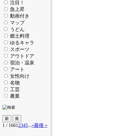
注目！
急上昇
動画付き
マップ
うどん
郷土料理
ゆるキャラ
スポーツ
アウトドア
宿泊・温泉
アート
女性向け
名物
工芸
農業
1 / 166
1
2
3
4
5
...
»
最後 »