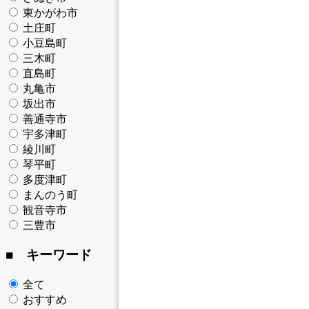
東かがわ市
土庄町
小豆島町
三木町
直島町
丸亀市
坂出市
善通寺市
宇多津町
綾川町
琴平町
多度津町
まんのう町
観音寺市
三豊市
■ キーワード
全て
おすすめ