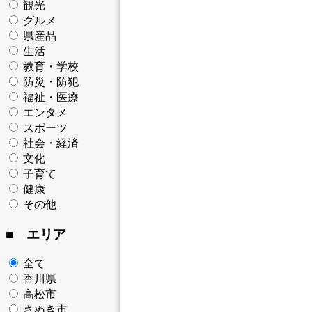
観光
グルメ
県産品
生活
教育・学校
防災・防犯
福祉・医療
エンタメ
スポーツ
社会・経済
文化
子育て
健康
その他
■ エリア
全て
香川県
高松市
さぬき市