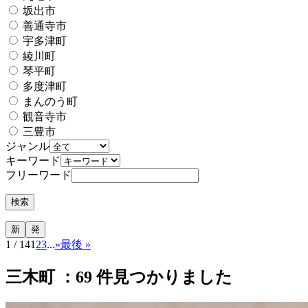
坂出市
善通寺市
宇多津町
綾川町
琴平町
多度津町
まんのう町
観音寺市
三豊市
ジャンル
キーワード
フリーワード
1 / 14
1
2
3
...
»
最後 »
三木町 ：
69
件見つかりました