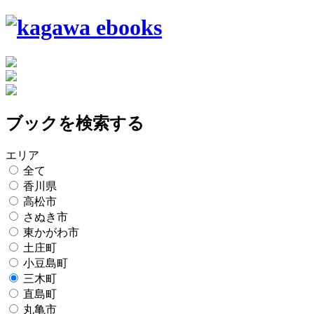
ブックを検索する
エリア
全て
香川県
高松市
さぬき市
東かがわ市
土庄町
小豆島町
三木町
直島町
丸亀市