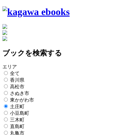
ブックを検索する
エリア
全て
香川県
高松市
さぬき市
東かがわ市
土庄町
小豆島町
三木町
直島町
丸亀市