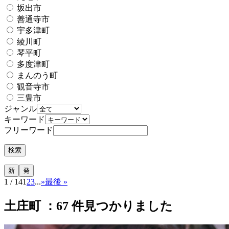
坂出市
善通寺市
宇多津町
綾川町
琴平町
多度津町
まんのう町
観音寺市
三豊市
ジャンル
キーワード
フリーワード
1 / 14
1
2
3
...
»
最後 »
土庄町 ：
67
件見つかりました